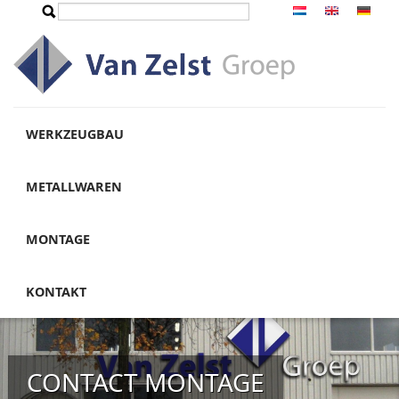
Direkt zum Inhalt
Suche
Suchformular
WERKZEUGBAU
METALLWAREN
MONTAGE
KONTAKT
CONTACT MONTAGE