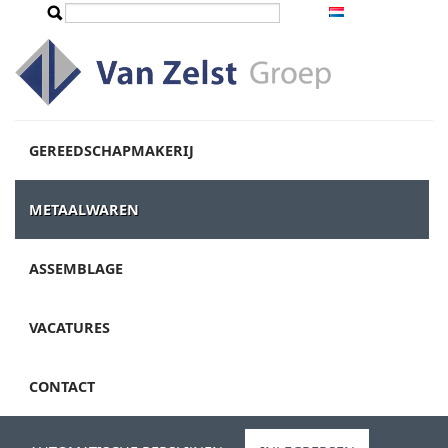
Overslaan en naar de inhoud gaan
Zoeken
Zoekveld
GEREEDSCHAPMAKERIJ
METAALWAREN
ASSEMBLAGE
VACATURES
CONTACT